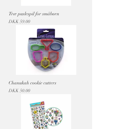
Træ puslespil for småbørn
מחיר
Chanukah cookie cutters
מחיר