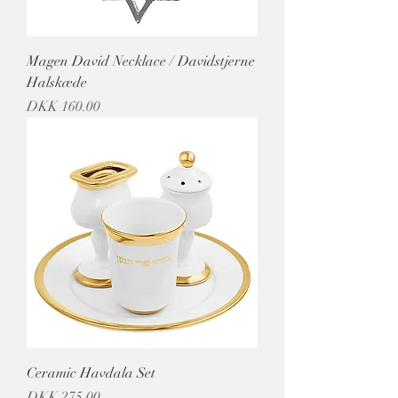
Magen David Necklace / Davidstjerne
Halskæde
מחיר
Ceramic Havdala Set
מחיר