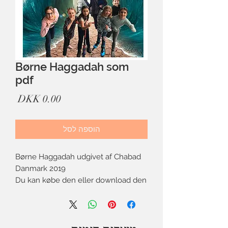
Børne Haggadah som
pdf
מחיר
הוספה לסל
Børne Haggadah udgivet af Chabad
Danmark 2019
Du kan købe den eller download den