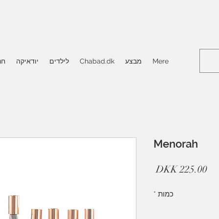
Mere
מבצע
Chabad.dk
לילדים
יודאיקה
חנ
Menorah
מחיר
כמות
*