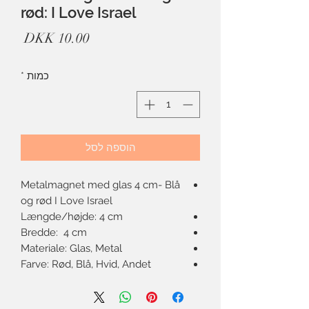
rød: I Love Israel
מחיר
כמות
*
הוספה לסל
Metalmagnet med glas 4 cm- Blå
og rød I Love Israel
Længde/højde: 4 cm
Bredde: 4 cm
Materiale: Glas, Metal
Farve: Rød, Blå, Hvid, Andet