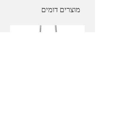
מוצרים דומים
Magen David Necklace /
Davidstjerne Halskæde
מחיר