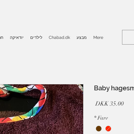
Mere
מבצע
Chabad.dk
לילדים
יודאיקה
חנ
Baby hages
מחיר
*
Farv