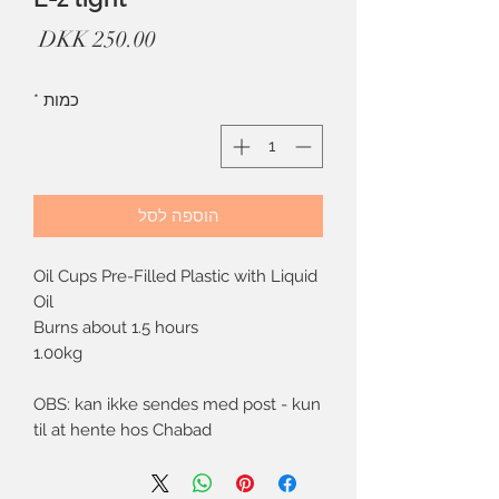
מחיר
כמות
*
הוספה לסל
Oil Cups Pre-Filled Plastic with Liquid
Oil
Burns about 1.5 hours
1.00kg
OBS: kan ikke sendes med post - kun
til at hente hos Chabad