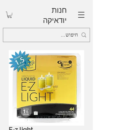
חנות
יודאיקה
E-z light