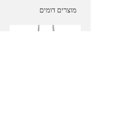
מוצרים דומים
Magen David Necklace /
Davidstjerne Halskæde
מחיר