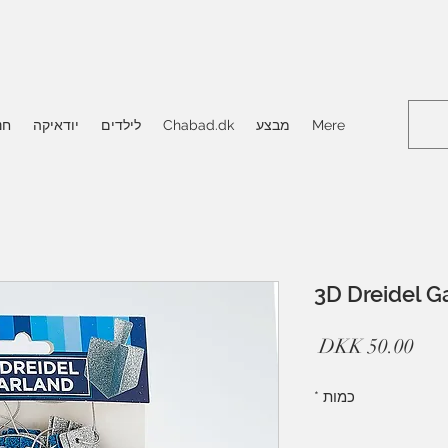
Mere
מבצע
Chabad.dk
לילדים
יודאיקה
חנ
3D Dreidel G
מחיר
כמות
*